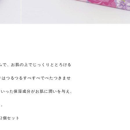
ムで、お肌の上でじっくりととろける
りはつるつるすべすべでべたつきませ
といった保湿成分がお肌に潤いを与え、
り。
2個セット