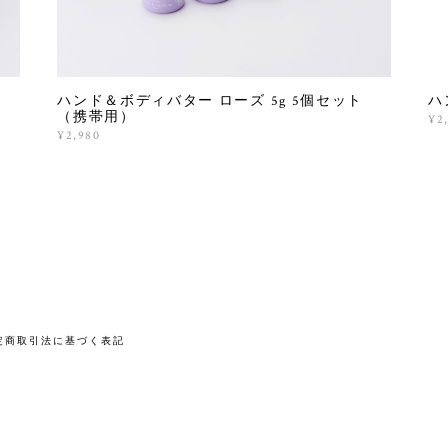
ハンド＆ボディバター ローズ 5g 5個セット
ハ
（携帯用）
¥2
¥2,980
定商取引法に基づく表記