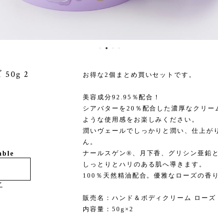
0g 2
お得な2個まとめ買いセットです。
美容成分92.95％配合！
シアバターを20％配合した濃厚なクリー
ような使用感をお楽しみください。
潤いヴェールでしっかりと潤い、仕上が
ん。
ナールスゲン®、月下香、グリシン亜鉛
able
しっとりとハリのある肌へ導きます。
100％天然精油配合。優雅なローズの香
け
販売名：ハンド＆ボディクリーム ローズ 
内容量：50g×2