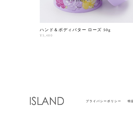
ハンド＆ボディバター ローズ 50g
¥5,480
プライバシーポリシー
特