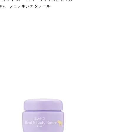
2Na、フェノキシエタノール