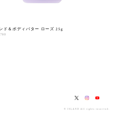
ンド＆ボディバター ローズ 25g
,780
© ISLAND All rights reserved.